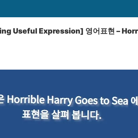
ng Useful Expression] 영어표현 – Horri