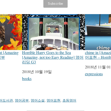
out [Amazing
Horrible Harry Goes to the Sea
chime in [Amazi
어공부
[Amazing, not too Easy Reading] 영어
어표현 – Horrible
리딩 G3
일자
2018년 11월 0
일자
2018년 10월 19일
관련 항목
expressions
관련 항목
books
어도서관
,
영어공부
,
영어소설
,
영어표현
,
초등영어