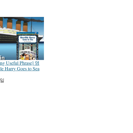
ng Useful Phrase] 영
 Harry Goes to Sea
1일