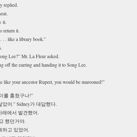
y replied.
seat.
 it.
 return it.
. . . like a library book.”
s.
Song Lee?” Mr. La Fleur asked.
ng off the earring and handing it to Song Lee.
ate like your ancestor Rupert, you would be
marooned
!”
귀걸이를 훔쳤구나!”
았어.” Sidney가 대답했다.
 아래에서 발견했어.
고 했던거야.
획하고 있었어.