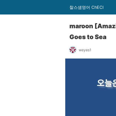
찰스샘영어 ChECl
maroon [Amazi
Goes to Sea
weyes1