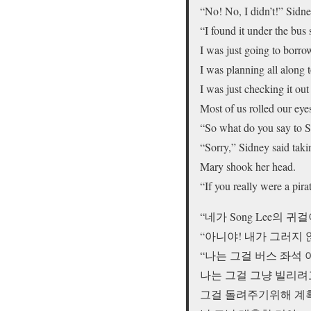
“No! No, I didn’t!” Sidne
“I found it under the bus 
I was just going to borrow
I was planning all along to
I was just checking it out 
Most of us rolled our eye
“So what do you say to 
“Sorry,” Sidney said taki
Mary shook her head.
“If you really were a pir
“네가 Song Lee의 
“아니야! 내가 그러지 않
“나는 그걸 버스 좌석
나는 그걸 그냥 빌리려
그걸 돌려주기위해 계