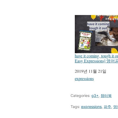
have it coming, tough it 
Easy Expressions] 영
일자
2019년 11월 21일
관련 항목
expressions
Categories:
g3+
,
챕터북
Tags:
expressions
,
파주
,
영