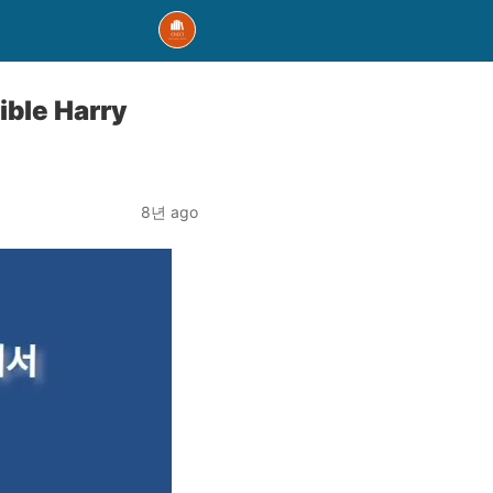
ble Harry
8년 ago