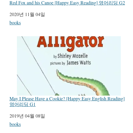
Red Fox and his Canoe [Happy Easy Reading] 영어리딩 G2
일자
2020년 11월 04일
관련 항목
books
May I Please Have a Cookie? [Happy Easy English Reading]
영어리딩 G1
일자
2019년 04월 08일
관련 항목
books