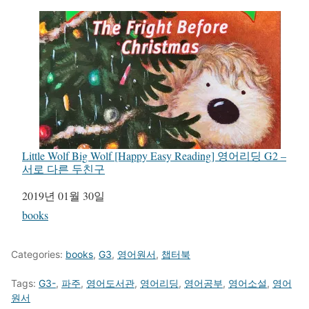
Little Wolf Big Wolf [Happy Easy Reading] 영어리딩 G2 –
서로 다른 두친구
일자
2019년 01월 30일
관련 항목
books
Categories:
books
,
G3
,
영어원서
,
챕터북
Tags:
G3-
,
파주
,
영어도서관
,
영어리딩
,
영어공부
,
영어소설
,
영어
원서