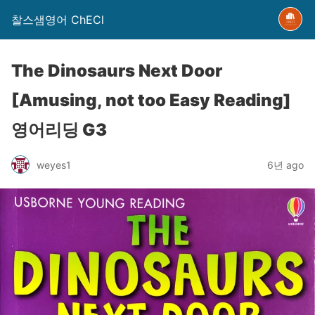
찰스샘영어 ChECl
The Dinosaurs Next Door
[Amusing, not too Easy Reading]
영어리딩 G3
weyes1
6년 ago