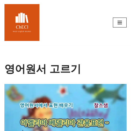
콘
텐
츠
로
건
너
뛰
기
영어원서 고르기