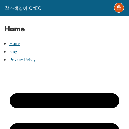
찰스샘영어 ChECl
Home
Home
blog
Privacy Policy