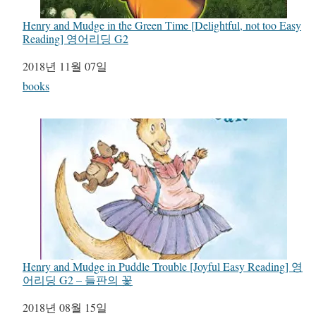
Henry and Mudge in the Green Time [Delightful, not too Easy
Reading] 영어리딩 G2
일자
2018년 11월 07일
관련 항목
books
Henry and Mudge in Puddle Trouble [Joyful Easy Reading] 영
어리딩 G2 – 들판의 꽃
일자
2018년 08월 15일