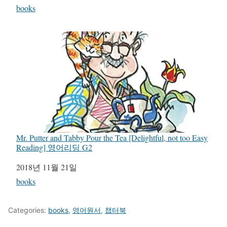
관련 항목
books
Mr. Putter and Tabby Pour the Tea [Delightful, not too Easy
Reading] 영어리딩 G2
일자
2018년 11월 21일
관련 항목
books
Categories:
books
,
영어원서
,
챕터북