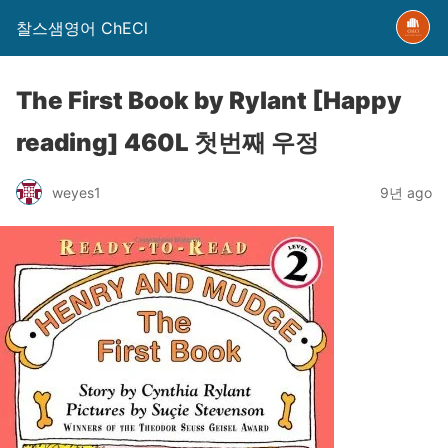
찰스샘영어 ChECl
The First Book by Rylant [Happy
reading] 460L 첫번째 우정
weyes1
9년 ago