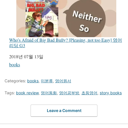
Who’s Afraid of Big Bad Bully? [Pleasing, not too Easy] 영어
리딩 G3
일자
2018년 07월 13일
관련 항목
books
Categories:
books
,
미분류
,
영어원서
Tags:
book review
,
영어동화
,
영어공부방
,
초등영어
,
story books
Leave a Comment