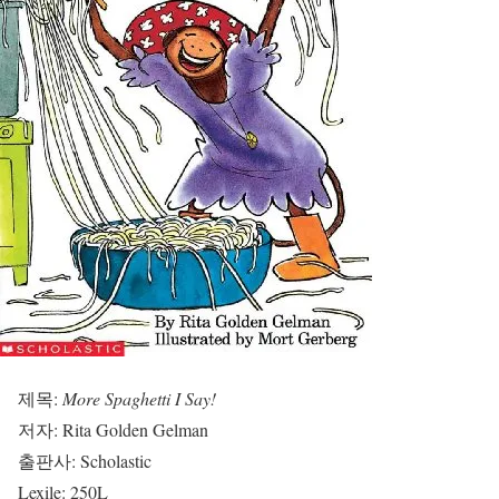
제목:
More Spaghetti I Say!
저자: Rita Golden Gelman
출판사: Scholastic
Lexile: 250L