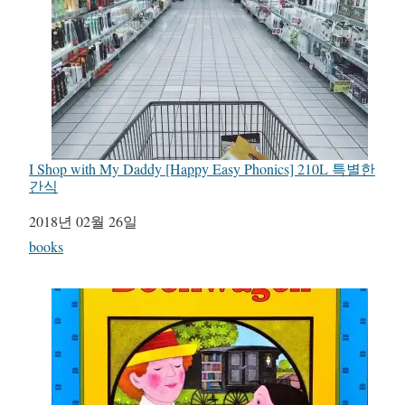
I Shop with My Daddy [Happy Easy Phonics] 210L 특별한
간식
일자
2018년 02월 26일
관련 항목
books