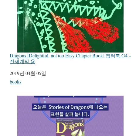
Dragons [Delightful, not too Easy Chapter Book] 챕터북 G4 –
전세계의 용
일자
2019년 04월 05일
관련 항목
books