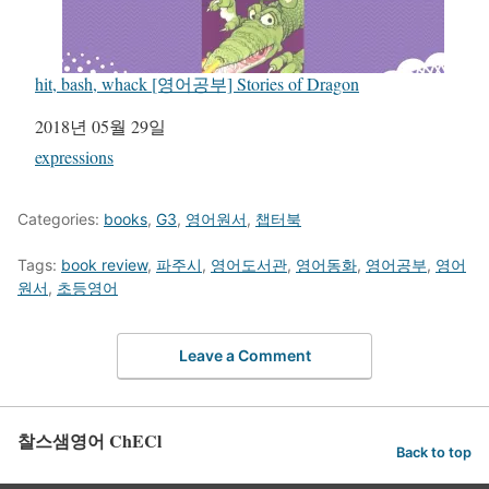
hit, bash, whack [영어공부] Stories of Dragon
일자
2018년 05월 29일
관련 항목
expressions
Categories:
books
,
G3
,
영어원서
,
챕터북
Tags:
book review
,
파주시
,
영어도서관
,
영어동화
,
영어공부
,
영어
원서
,
초등영어
Leave a Comment
찰스샘영어 ChECl
Back to top