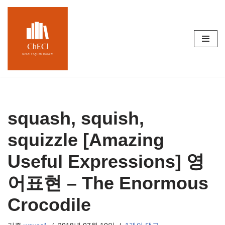
콘
텐
츠
로
건
너
뛰
기
squash, squish,
squizzle [Amazing
Useful Expressions] 영
어표현 – The Enormous
Crocodile