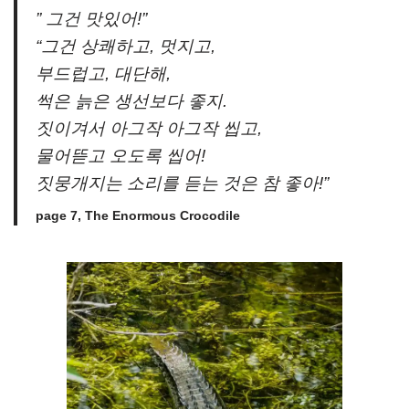
” 그건 맛있어!”
“그건 상쾌하고, 멋지고,
부드럽고, 대단해,
썩은 늙은 생선보다 좋지.
짓이겨서 아그작 아그작 씹고,
물어뜯고 오도록 씹어!
짓뭉개지는 소리를 듣는 것은 참 좋아!”
page 7, The Enormous Crocodile