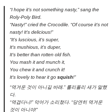
“I hope it’s not something nasty,” sang the
Roly-Poly Bird.
“Nasty!” cried the Crocodile. “Of course it’s not
nasty! It’s delicious!”
“It’s luscious, it’s super,
It’s mushious, it’s duper,
It’s better than rotten old fish.
You mash it and munch it,
You chew it and crunch it!
It’s lovely to hear it go
squish
!”
“역겨운 것이 아니길 바래.” 롤리폴리 새가 말했
다.
“역겹다니!” 악어가 소리쳤다. “당연히 역겨운
것이 아니야!”