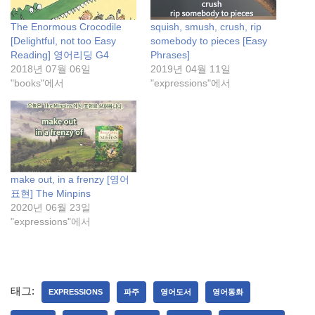
The Enormous Crocodile
squish, smush, crush, rip
[Delightful, not too Easy
somebody to pieces [Easy
Reading] 영어리딩 G4
Phrases]
2018년 07월 06일
2019년 04월 11일
"books"에서
"expressions"에서
make out, in a frenzy [영어
표현] The Minpins
2020년 06월 23일
"expressions"에서
태그:
EXPRESSIONS
파주
영어도서
영어동화