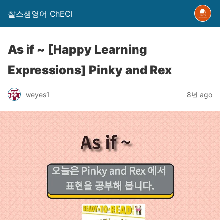
찰스샘영어 ChECl
As if ~ [Happy Learning
Expressions] Pinky and Rex
weyes1
8년 ago