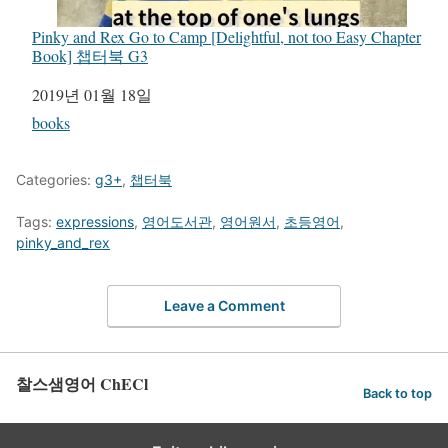
Pinky and Rex Go to Camp [Delightful, not too Easy Chapter
Book] 챕터북 G3
일자
2019년 01월 18일
관련 항목
books
Categories:
g3+
,
챕터북
Tags:
expressions
,
영어도서관
,
영어원서
,
초등영어
,
pinky_and_rex
Leave a Comment
찰스샘영어 ChECl
Back to top