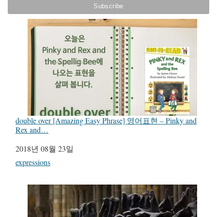
double over [Amazing Easy Phrase] 영어표현 – Pinky and
Rex and…
일자
2018년 08월 23일
관련 항목
expressions