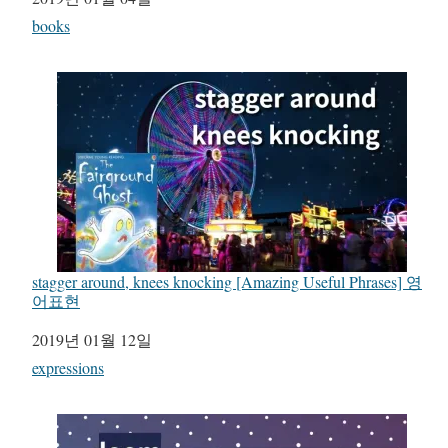
관련 항목
books
stagger around, knees knocking [Amazing Useful Phrases] 영
어표현
일자
2019년 01월 12일
관련 항목
expressions