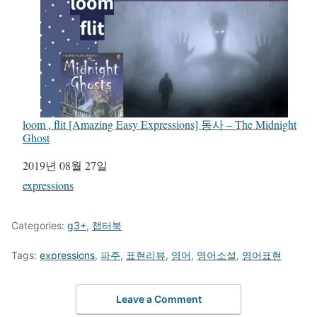
loom , flit [Amazing Easy Expressions] 동사 – The Midnight
Ghost
일자
2019년 08월 27일
관련 항목
expressions
Categories:
g3+
,
챕터북
Tags:
expressions
,
파주
,
표현리뷰
,
영어
,
영어소설
,
영어표현
Leave a Comment