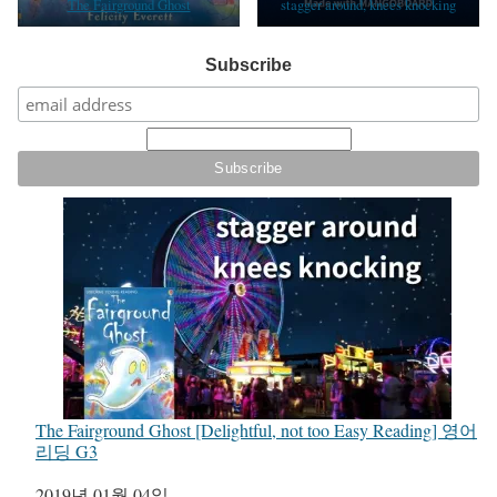
The Fairground Ghost
stagger around, knees knocking
Subscribe
The Fairground Ghost [Delightful, not too Easy Reading] 영어
리딩 G3
일자
2019년 01월 04일