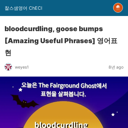
찰스샘영어 ChECl
bloodcurdling, goose bumps
[Amazing Useful Phrases] 영어표
현
weyes1
8년 ago