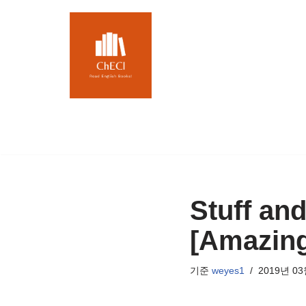
콘
텐
츠
로
건
너
뛰
기
Stuff an
[Amazin
기준
weyes1
2019년 03