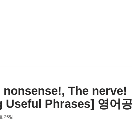
d nonsense!, The nerve!
g Useful Phrases] 영어
월 26일