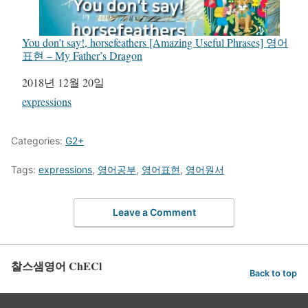
You don’t say!, horsefeathers [Amazing Useful Phrases] 영어
표현 – My Father’s Dragon
일자
2018년 12월 20일
관련 항목
expressions
Categories:
G2+
Tags:
expressions
,
영어공부
,
영어표현
,
영어원서
Leave a Comment
찰스샘영어 ChECl
Back to top