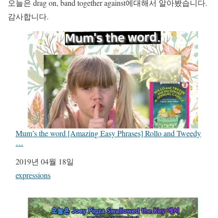
오늘은 drag on, band together against에대해서 알아봤습니다.
감사합니다.
Mum’s the word [Amazing Easy Phrases] Rollo and Tweedy
…
일자
2019년 04월 18일
관련 항목
expressions