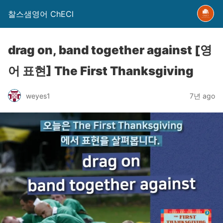
찰스샘영어 ChECl
drag on, band together against [영
어 표현] The First Thanksgiving
weyes1
7년 ago