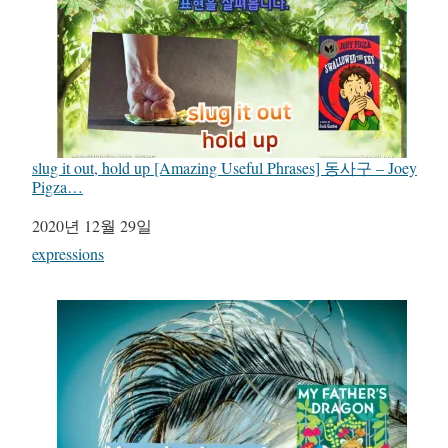
slug it out, hold up [Amazing Useful Phrases] 동사구 – Joey
Pigza…
일자
2020년 12월 29일
관련 항목
expressions