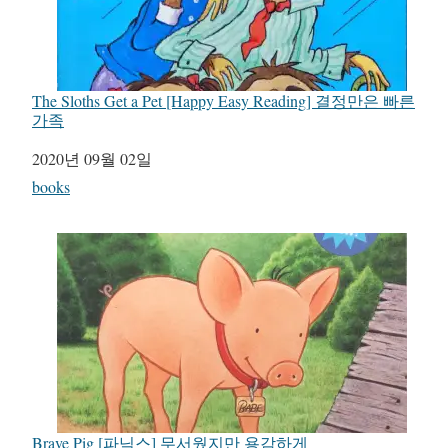
The Sloths Get a Pet [Happy Easy Reading] 결정만은 빠른
가족
일자
2020년 09월 02일
관련 항목
books
Brave Pig [파닉스] 무서웠지만 용감하게