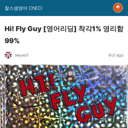
찰스샘영어 ChECl
Hi! Fly Guy [영어리딩] 착각1% 영리함
99%
weyes1
6년 ago