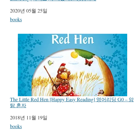
일자
2020년 05월 25일
관련 항목
books
The Little Red Hen [Happy Easy Reading] 영어리딩 G0 – 암
탉 혼자
일자
2018년 11월 19일
관련 항목
books