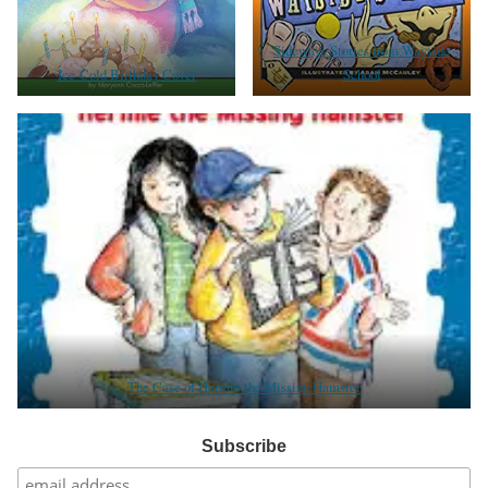
Sideways Stories from Wayside
Ice-Cold Birthday Cover
School
The Case of Hermie the Missing Hamster
Subscribe