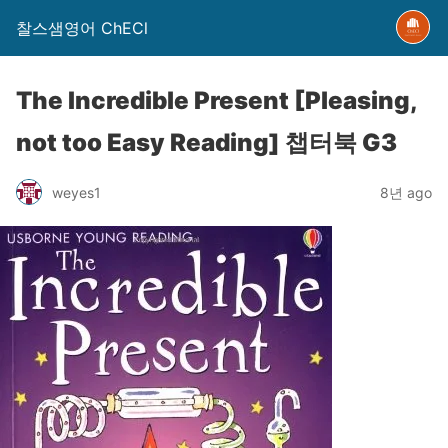
찰스샘영어 ChECl
The Incredible Present [Pleasing,
not too Easy Reading] 챕터북 G3
weyes1
8년 ago