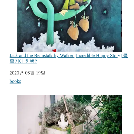
Jack and the Beanstalk by Walker [Incredible Happy Story] 콩
줄기에 한번?
일자
2020년 08월 19일
관련 항목
books