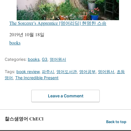
The Sorcerer’s Apprentice [영어리딩] 현명한 스승
일자
2019년 10월 18일
관련 항목
books
Categories:
books
,
G3
,
영어원서
Tags:
book review
,
파주시
,
영어도서관
,
영어공부
,
영어원서
,
초등
영어
,
The Incredible Present
Leave a Comment
찰스샘영어 ChECl
Back to top