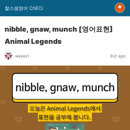
찰스샘영어 ChECl
nibble, gnaw, munch [영어표현]
Animal Legends
weyes1
8년 ago