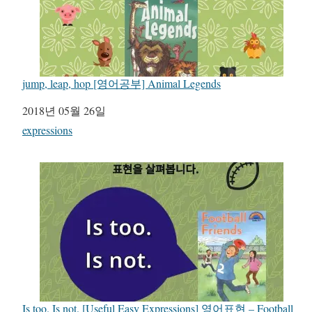
jump, leap, hop [영어공부] Animal Legends
일자
2018년 05월 26일
관련 항목
expressions
Is too. Is not. [Useful Easy Expressions] 영어표현 – Football