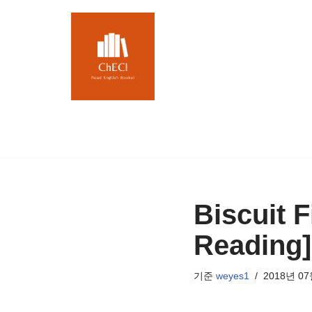
콘
텐
츠
로
건
너
뛰
기
Biscuit 
Readin
기준
weyes1
2018년 07