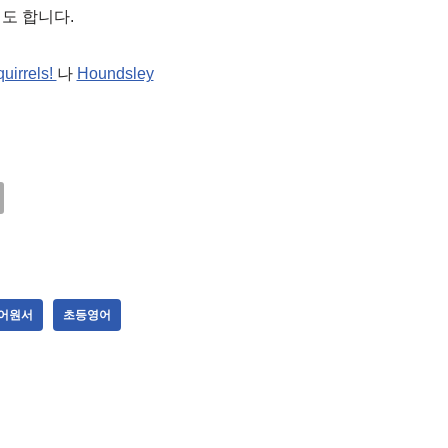
도 합니다.
uirrels!
나
Houndsley
어원서
초등영어