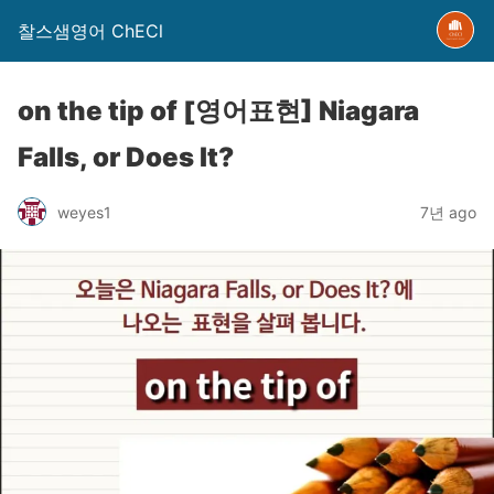
찰스샘영어 ChECl
on the tip of [영어표현] Niagara
Falls, or Does It?
weyes1
7년 ago