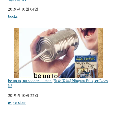
일자
2019년 10월 04일
관련 항목
books
be up to, no sooner … than [영어공부] Niagara Falls, or Does
It?
일자
2019년 10월 22일
관련 항목
expressions