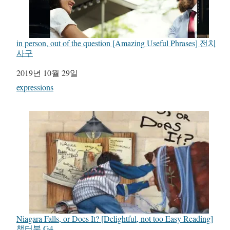
in person, out of the question [Amazing Useful Phrases] 전치
사구
일자
2019년 10월 29일
관련 항목
expressions
Niagara Falls, or Does It? [Delightful, not too Easy Reading]
챕터북 G4