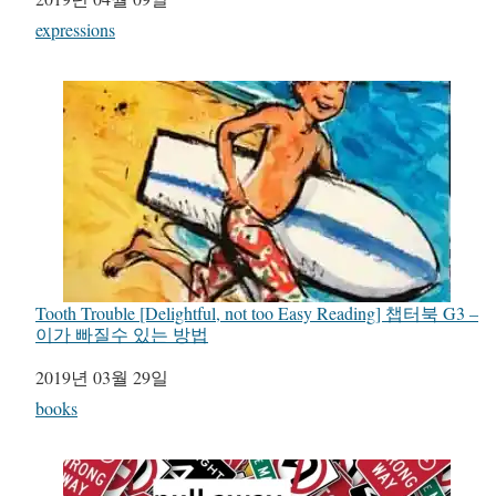
관련 항목
expressions
Tooth Trouble [Delightful, not too Easy Reading] 챕터북 G3 –
이가 빠질수 있는 방법
일자
2019년 03월 29일
관련 항목
books