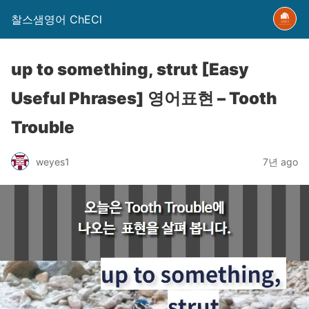
찰스샘영어 ChECl
up to something, strut [Easy
Useful Phrases] 영어표현 – Tooth
Trouble
weyes1
7년 ago