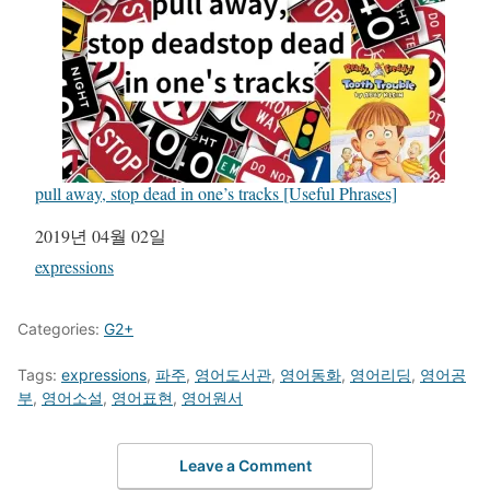
pull away, stop dead in one’s tracks [Useful Phrases]
일자
2019년 04월 02일
관련 항목
expressions
Categories:
G2+
Tags:
expressions
,
파주
,
영어도서관
,
영어동화
,
영어리딩
,
영어공
부
,
영어소설
,
영어표현
,
영어원서
Leave a Comment