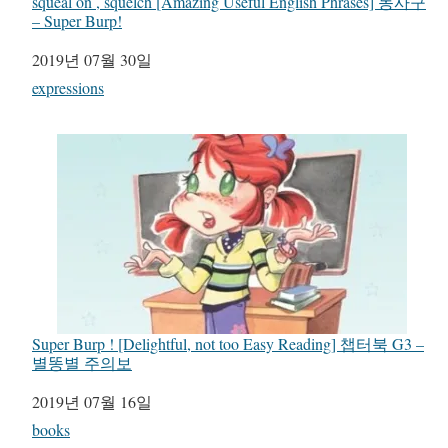
squeal on , squelch [Amazing Useful English Phrases] 동사구
– Super Burp!
일자
2019년 07월 30일
관련 항목
expressions
Super Burp ! [Delightful, not too Easy Reading] 챕터북 G3 –
별똥별 주의보
일자
2019년 07월 16일
관련 항목
books