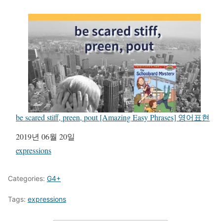
be scared stiff, preen, pout [Amazing Easy Phrases] 영어표현
일자
2019년 06월 20일
관련 항목
expressions
Categories:
G4+
Tags:
expressions