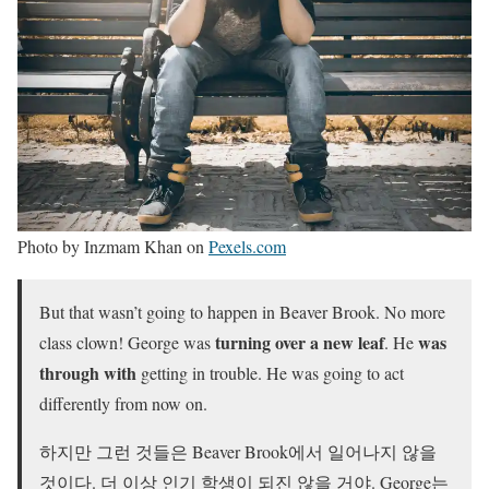
Photo by Inzmam Khan on
Pexels.com
But that wasn’t going to happen in Beaver Brook. No more
turning over a new leaf
was
class clown! George was
. He
through with
getting in trouble. He was going to act
differently from now on.
하지만 그런 것들은 Beaver Brook에서 일어나지 않을
것이다. 더 이상 인기 학생이 되진 않을 거야. George는