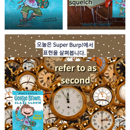
Super Burp
squeal on , squelch