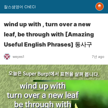
찰스샘영어 ChECl
wind up with , turn over a new
leaf, be through with [Amazing
Useful English Phrases] 동사구
weyes1
7년 ago