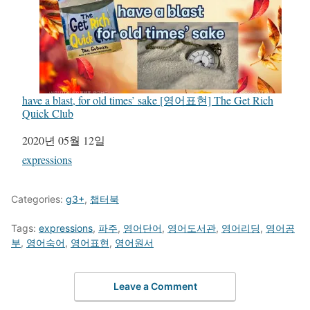
have a blast, for old times’ sake [영어표현] The Get Rich
Quick Club
일자
2020년 05월 12일
관련 항목
expressions
Categories:
g3+
,
챕터북
Tags:
expressions
,
파주
,
영어단어
,
영어도서관
,
영어리딩
,
영어공
부
,
영어숙어
,
영어표현
,
영어원서
Leave a Comment