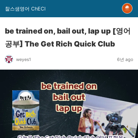
찰스샘영어 ChECl
be trained on, bail out, lap up [영어
공부] The Get Rich Quick Club
weyes1
6년 ago