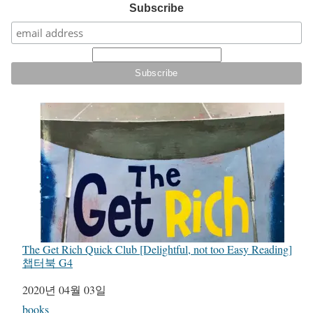
Subscribe
The Get Rich Quick Club [Delightful, not too Easy Reading]
챕터북 G4
일자
2020년 04월 03일
관련 항목
books