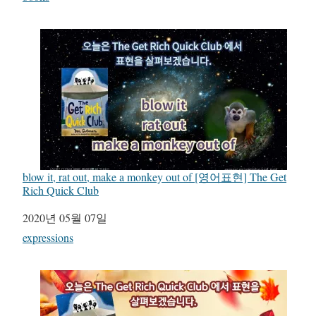
blow it, rat out, make a monkey out of [영어표현] The Get
Rich Quick Club
일자
2020년 05월 07일
관련 항목
expressions