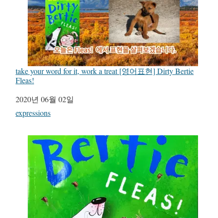
take your word for it, work a treat [영어표현] Dirty Bertie
Fleas!
일자
2020년 06월 02일
관련 항목
expressions