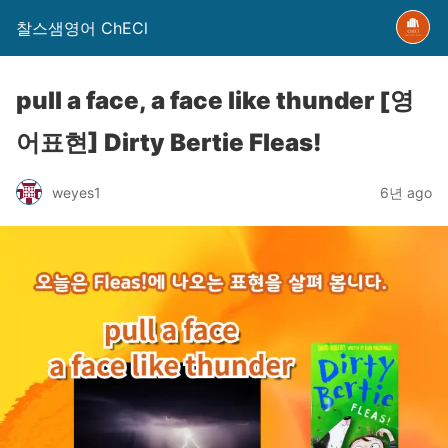
찰스샘영어 ChECl
pull a face, a face like thunder [영
어표현] Dirty Bertie Fleas!
weyes1
6년 ago