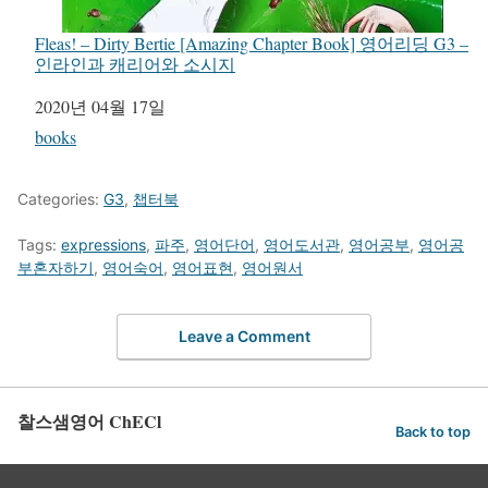
Fleas! – Dirty Bertie [Amazing Chapter Book] 영어리딩 G3 –
인라인과 캐리어와 소시지
일자
2020년 04월 17일
관련 항목
books
Categories:
G3
,
챕터북
Tags:
expressions
,
파주
,
영어단어
,
영어도서관
,
영어공부
,
영어공
부혼자하기
,
영어숙어
,
영어표현
,
영어원서
Leave a Comment
찰스샘영어 ChECl
Back to top