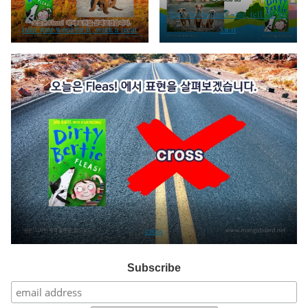
have no business ~ing, tell off, be
take your word for it, work a treat
for it
cross
Subscribe