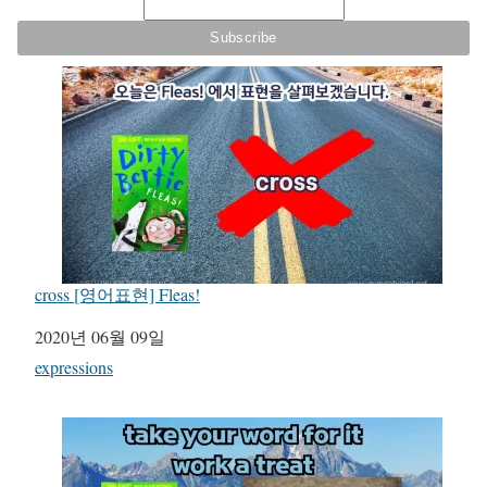
cross [영어표현] Fleas!
일자
2020년 06월 09일
관련 항목
expressions