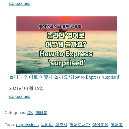
관련 항목
expressions
놀라다 영어로 어떻게 쓸까요? How to Express ‘surprised’
일자
2021년 01월 15일
관련 항목
expressions
Categories:
G3
,
챕터북
Tags:
expressions
,
놀라다
,
파주시
,
영어도서관
,
영어동화
,
영어공