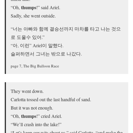
thumps
“Oh,
!” said Ariel.
Sadly, she went outside.
“너는 아빠와 함께 결승선까지 마차를 타고 나는 것으
로 도울수 있어.”
“아, 이런” Ariel이 말했다.
슬퍼하면서 그녀는 밖으로 나갔다.
page 7, The Big Balloon Race
They went down.
Carlotta tossed out the last handful of sand.
But it was not enough.
thumps
“Oh,
!” cried Ariel.
“We’ll crash into the lake!”
“Let’s keep our wits about us,” said Carlotta, “and make the