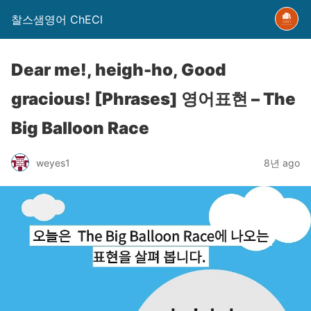
찰스샘영어 ChECl
Dear me!, heigh-ho, Good
gracious! [Phrases] 영어표현 – The
Big Balloon Race
weyes1
8년 ago