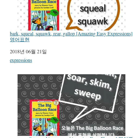
bark, squeal, squawk, rear, gallop [Amazing Easy Expressions]
영어표현
일자
2018년 06월 21일
관련 항목
expressions