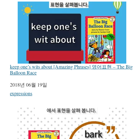
keep one’s wits about [Amazing Phrases] 영어표현 – The Big
Balloon Race
일자
2018년 06월 19일
관련 항목
expressions