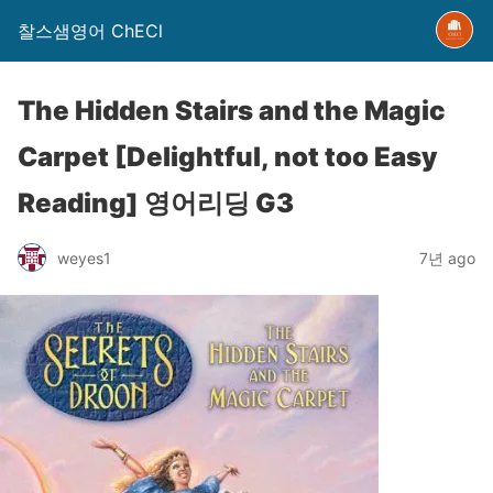
찰스샘영어 ChECl
The Hidden Stairs and the Magic
Carpet [Delightful, not too Easy
Reading] 영어리딩 G3
weyes1
7년 ago