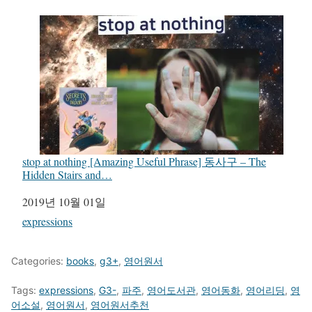
stop at nothing [Amazing Useful Phrase] 동사구 – The
Hidden Stairs and…
일자
2019년 10월 01일
관련 항목
expressions
Categories:
books
,
g3+
,
영어원서
Tags:
expressions
,
G3-
,
파주
,
영어도서관
,
영어동화
,
영어리딩
,
영
어소설
,
영어원서
,
영어원서추천