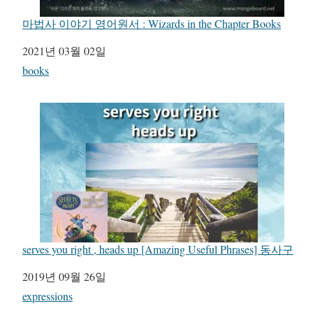
마법사 이야기 영어원서 : Wizards in the Chapter Books
일자
2021년 03월 02일
관련 항목
books
serves you right , heads up [Amazing Useful Phrases] 동사구
일자
2019년 09월 26일
관련 항목
expressions