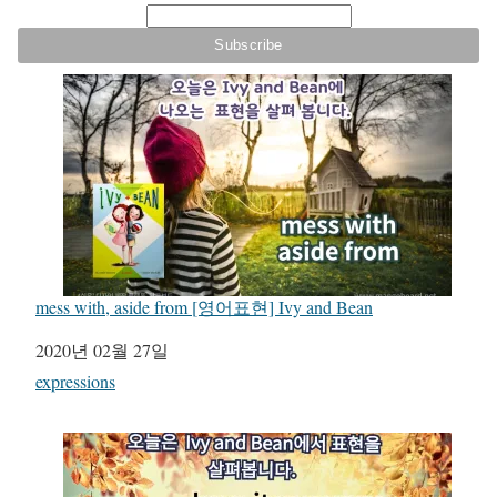
mess with, aside from [영어표현] Ivy and Bean
일자
2020년 02월 27일
관련 항목
expressions