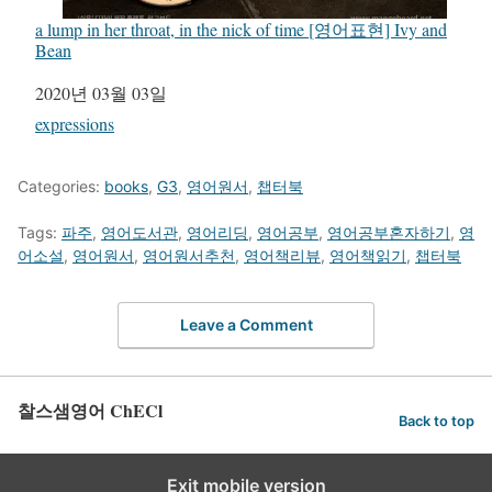
a lump in her throat, in the nick of time [영어표현] Ivy and
Bean
일자
2020년 03월 03일
관련 항목
expressions
Categories:
books
,
G3
,
영어원서
,
챕터북
Tags:
파주
,
영어도서관
,
영어리딩
,
영어공부
,
영어공부혼자하기
,
영
어소설
,
영어원서
,
영어원서추천
,
영어책리뷰
,
영어책읽기
,
챕터북
Leave a Comment
찰스샘영어 ChECl
Back to top
Exit mobile version