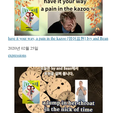
have it your way, a pain in the kazoo [영어표현] Ivy and Bean
일자
2020년 02월 25일
관련 항목
expressions