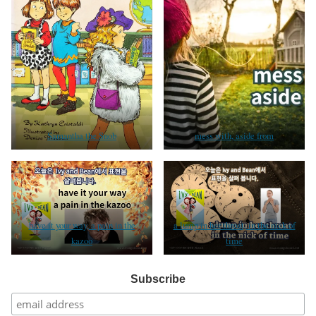
Samantha the Snob
mess with, aside from
have it your way, a pain in the
a lump in her throat, in the nick of
kazoo
time
Subscribe