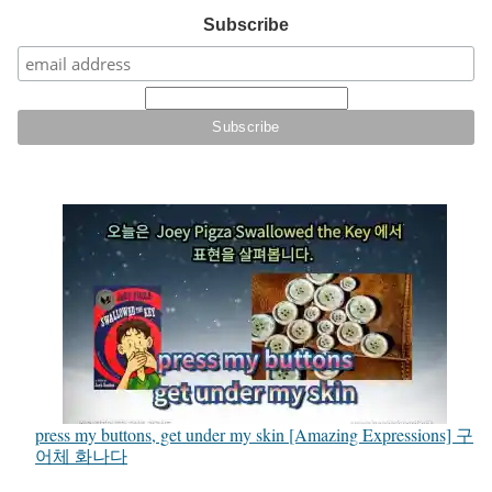
Subscribe
press my buttons, get under my skin [Amazing Expressions] 구
어체 화나다