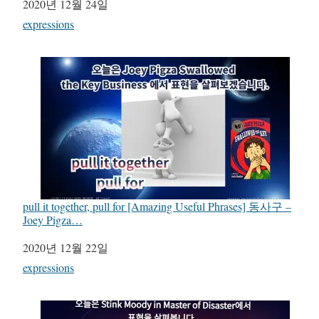
일자
2020년 12월 24일
관련 항목
expressions
pull it together, pull for [Amazing Useful Phrases] 동사구 –
Joey Pigza…
일자
2020년 12월 22일
관련 항목
expressions