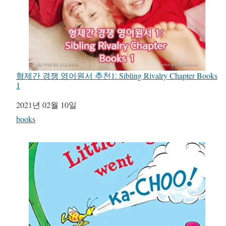
형제간 경쟁 영어원서 추천1: Sibling Rivalry Chapter Books
1
일자
2021년 02월 10일
관련 항목
books