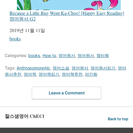
Because a Little Bug Went Ka-Choo! [Happy Easy Reading]
영어원서 G2
일자
2019년 11월 11일
관련 항목
books
Categories:
books
,
How to
,
영어원서
,
영어원서
,
챕터북
Tags:
Anthropomorphic
,
영어소설
,
영어원서
,
영어원서읽기
,
영어
원서추천
,
영어책
,
영어책읽기
,
영어책추천
,
의인화
Leave a Comment
찰스샘영어 ChECl
Back to top