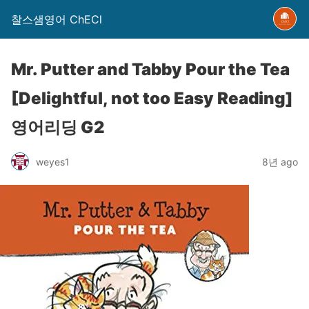
찰스샘영어 ChECl
Mr. Putter and Tabby Pour the Tea
[Delightful, not too Easy Reading]
영어리딩 G2
weyes1
8년 ago