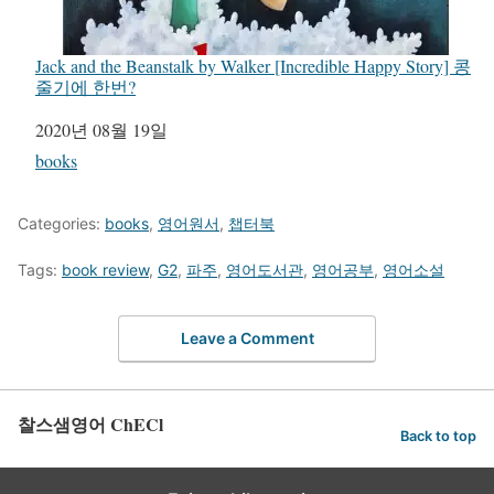
Jack and the Beanstalk by Walker [Incredible Happy Story] 콩
줄기에 한번?
일자
2020년 08월 19일
관련 항목
books
Categories:
books
,
영어원서
,
챕터북
Tags:
book review
,
G2
,
파주
,
영어도서관
,
영어공부
,
영어소설
Leave a Comment
찰스샘영어 ChECl
Back to top