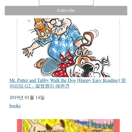
Mr. Putter and Tabby Walk the Dog [Happy Easy Reading] 영
어리딩 G2 – 말썽쟁이 애완견
일자
2019년 01월 14일
관련 항목
books