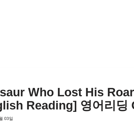
saur Who Lost His Roa
glish Reading] 영어리딩 
월 03일