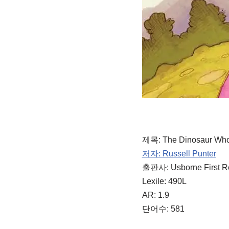
제목: The Dinosaur Who 
저자: Russell Punter
출판사: Usborne First R
Lexile: 490L
AR: 1.9
단어수: 581