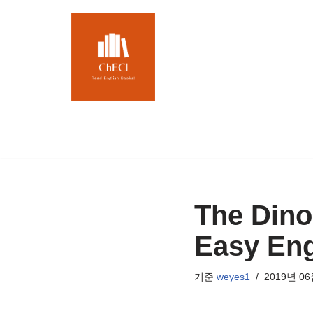
콘
텐
츠
로
건
너
뛰
기
The Dino
Easy En
기준
weyes1
2019년 06