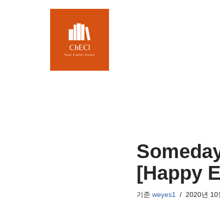
콘
텐
츠
로
건
너
뛰
기
Someday
[Happy 
기준
weyes1
2020년 10