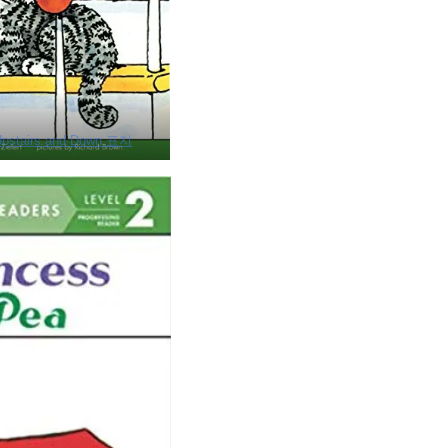
Upstairs and Down 표지