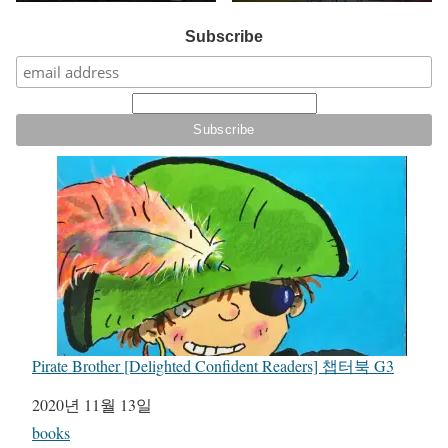
Subscribe
Pirate Brother [Delighted Confident Readers] 챕터북 G3
일자
2020년 11월 13일
관련 항목
books