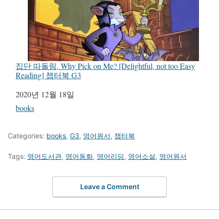
집단 따돌림, Why Pick on Me? [Delightful, not too Easy
Reading] 챕터북 G3
일자
2020년 12월 18일
관련 항목
books
Categories:
books
,
G3
,
영어원서
,
챕터북
Tags:
영어도서관
,
영어동화
,
영어리딩
,
영어소설
,
영어원서
Leave a Comment