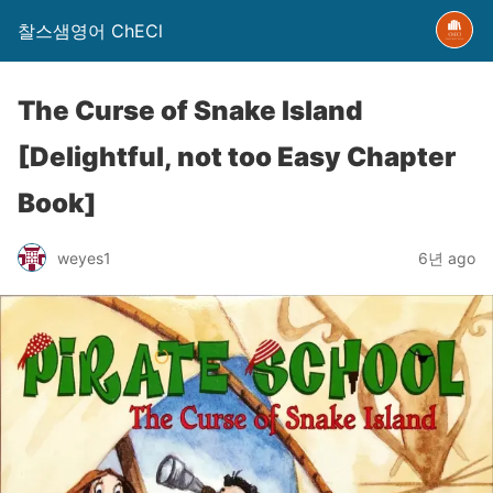
찰스샘영어 ChECl
The Curse of Snake Island
[Delightful, not too Easy Chapter
Book]
weyes1
6년 ago