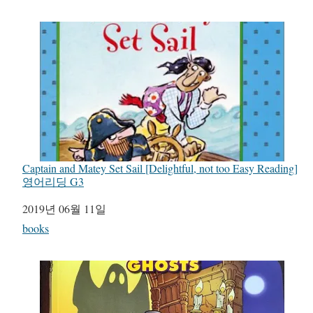
Captain and Matey Set Sail [Delightful, not too Easy Reading]
영어리딩 G3
일자
2019년 06월 11일
관련 항목
books