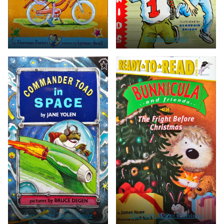
Amelia Bedelia Means Business
Number One Kid
Commander Toad in Space
The Fright Before Christmas