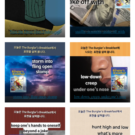
Nate the Great Goes Undercover
snaffle, scramble, make off with
storm into, fling open, stomp
low-down, creep, under one’s nose