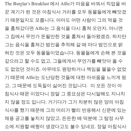
The Burglar’s Breakfast 에서 Alfie가 마음을 바꿔서 직업을 바
꾼 계기가 된 것은 아침식사 거리를 모두 동물들에게 빼앗겼
기 때문일지도 모릅니다. 아마도 어떤 사람이 그의 먹을 것
을 훔쳐갔다면 Alfie는 그 음식을 다시 훔쳐 오던지, 아니면
그 집에서 무언가 돈될만한 것을 훔쳐서 돌아왔겠죠. 하지만
그는 음식을 훔쳐간 범인을 추적해 갈 때 마다 범인으로 밝
혀진 것은 모두 동물들이었습니다. 동물들에게 손해 본 것을
갚으라고 할 수도 없고, 그들에게서 무언가를 빼앗아 올 수
도 없었던 것이죠. 아무데도 원망하거나 책임을 물을수 없었
기 때문에 Alfie는 도난당한 것들에 대한 아쉬움을 느끼게 됬
고, 그 때문에 도둑질이 싫어진 것입니다. 이 모든 것이 아
침식사 때문 이었다니 정말 그 중요성은 다시말해도 지나치
지 않을 정도 입니다. 거기다가 그가 차분히 많은 양의 아침
식사를 했기 때문에 그의 머리가 빨리 반응해서 신문에 있는
채용 공고를 놓치지 않았고, 든든한 배 덕분에 그 탐정 사무
소에 지원할 배짱이 생겼다고도 볼수 있네요. 정말 아침식사