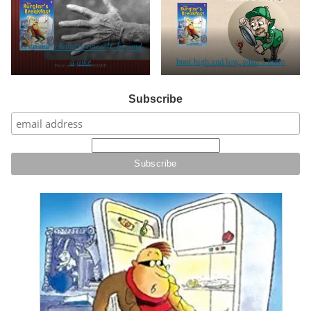
keep one’s hand to oneself, beyond
a joke
hunt high and low, what’s more
Subscribe