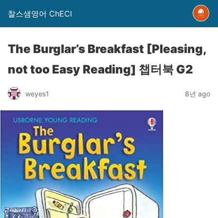
찰스샘영어 ChECl
The Burglar’s Breakfast [Pleasing,
not too Easy Reading] 챕터북 G2
weyes1
8년 ago