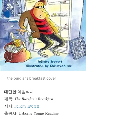
the burglar's breakfast cover
대단한 아침식사
제목:
The Burglar’s Breakfast
저자:
Felicity Everett
출판사: Usborne Young Reading