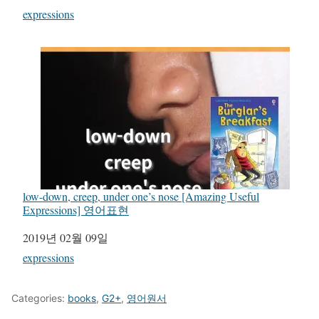
관련 항목
expressions
low-down, creep, under one’s nose [Amazing Useful
Expressions] 영어표현
일자
2019년 02월 09일
관련 항목
expressions
Categories:
books
,
G2+
,
영어원서