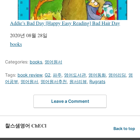
Addie’s Bad Day [Happy Easy Reading] Bad Hair Day
일자
2020년 08월 28일
관련 항목
books
Categories:
books
,
영어원서
Tags:
book review
,
G2
,
파주
,
영어도서관
,
영어동화
,
영어리딩
,
영
어공부
,
영어원서
,
영어원서추천
,
원서리뷰
,
Rugrats
Leave a Comment
찰스샘영어 ChECl
Back to top