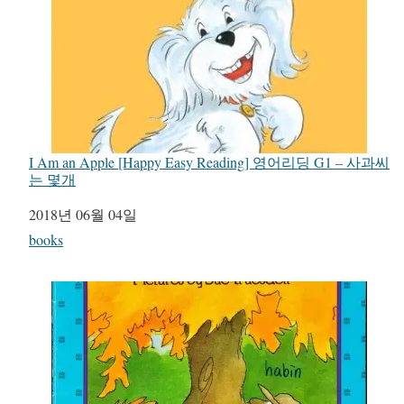
I Am an Apple [Happy Easy Reading] 영어리딩 G1 – 사과씨
는 몇개
일자
2018년 06월 04일
관련 항목
books