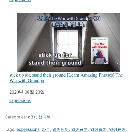
stick up for, stand their ground [Learn Amazing Phrases] The
War with Grandpa
일자
2020년 08월 20일
관련 항목
expressions
Categories:
g3+
,
챕터북
Tags:
expressions
,
파주
,
영어단어
,
영어공부
,
영어숙어
,
영어표현