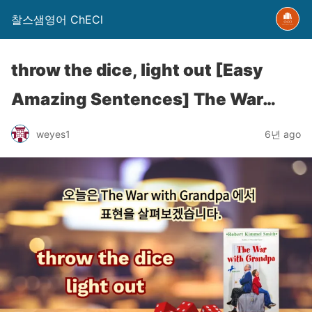
찰스샘영어 ChECl
throw the dice, light out [Easy
Amazing Sentences] The War…
weyes1
6년 ago