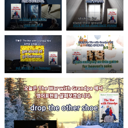
in black and white,
snap out of it
stick up for, stand their ground
two can play at this game, for
get ahold of, go bananas
heaven’s sake