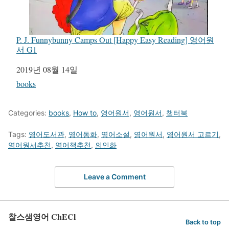
P. J. Funnybunny Camps Out [Happy Easy Reading] 영어원
서 G1
일자
2019년 08월 14일
관련 항목
books
Categories:
books
,
How to
,
영어원서
,
영어원서
,
챕터북
Tags:
영어도서관
,
영어동화
,
영어소설
,
영어원서
,
영어원서 고르기
,
영어원서추천
,
영어책추천
,
의인화
Leave a Comment
찰스샘영어 ChECl
Back to top