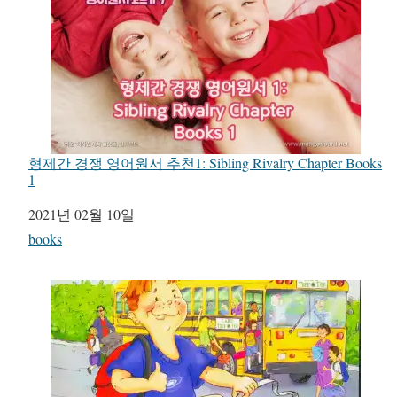
형제간 경쟁 영어원서 추천1: Sibling Rivalry Chapter Books
1
일자
2021년 02월 10일
관련 항목
books